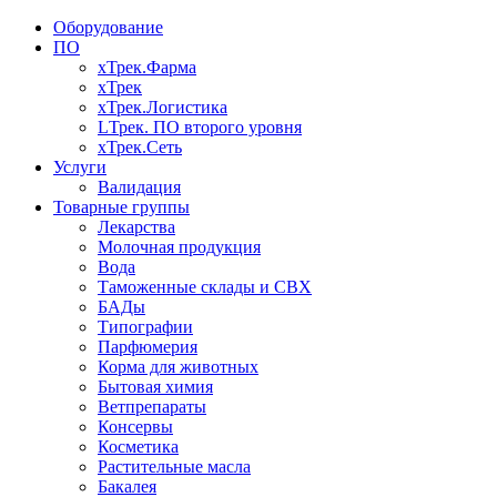
Оборудование
ПО
хТрек.Фарма
хТрек
хТрек.Логистика
LТрек. ПО второго уровня
хТрек.Сеть
Услуги
Валидация
Товарные группы
Лекарства
Молочная продукция
Вода
Таможенные склады и СВХ
БАДы
Типографии
Парфюмерия
Корма для животных
Бытовая химия
Ветпрепараты
Консервы
Косметика
Растительные масла
Бакалея