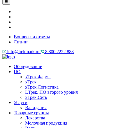
☰
Вопросы и ответы
Лизинг
info@trekmark.ru
8 800 2222 888
Оборудование
ПО
хТрек.Фарма
хТрек
хТрек.Логистика
LТрек. ПО второго уровня
хТрек.Сеть
Услуги
Валидация
Товарные группы
Лекарства
Молочная продукция