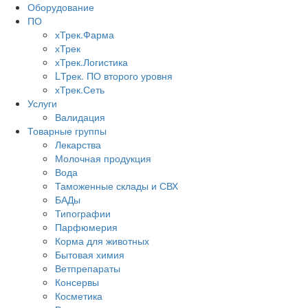
Оборудование
ПО
хТрек.Фарма
хТрек
хТрек.Логистика
LТрек. ПО второго уровня
хТрек.Сеть
Услуги
Валидация
Товарные группы
Лекарства
Молочная продукция
Вода
Таможенные склады и СВХ
БАДы
Типографии
Парфюмерия
Корма для животных
Бытовая химия
Ветпрепараты
Консервы
Косметика