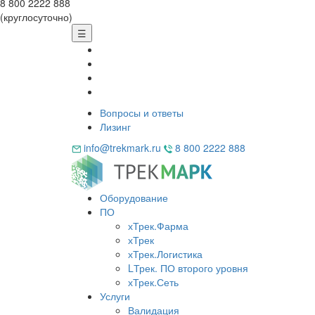
8 800 2222 888
(круглосуточно)
☰
Вопросы и ответы
Лизинг
info@trekmark.ru
8 800 2222 888
Оборудование
ПО
хТрек.Фарма
хТрек
хТрек.Логистика
LТрек. ПО второго уровня
хТрек.Сеть
Услуги
Валидация