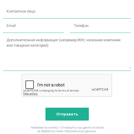
панели управления
Управляющий ПК
Core I5, 8Gb Ram
Ручной сканер
Разрешение 752х480 точек,
Bluetooth. Дальность
сканирования до 35см.
Номинальное
180-240 В
напряжение
Номинальная
50/60 Гц
частота
Установленная
230 Вт
мощность
Отправить
0
Рабочая
от +5 до +40
С
Нажимая на кнопку «Отправить» вы даете согласие
температура
на обработку своих персональных данных.