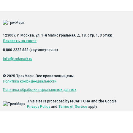
Относительная
от 40 до 70 % (без конденсации)
влажность воздуха
Класс защиты
IP20
123007, г. Москва, ул. 1-я Магистральная, д. 18, стр. 1, 3 этаж
Показать на карте
Материал корпуса
Нержавеющая сталь AISI 304,
8 800 2222 888
(круглосуточно)
алюминия D16, пластик.
info@trekmark.ru
Стойка управления
© 2025 ТрекМарк. Все права защищены.
Политика конфиденциальности
Габаритные
600х1840х600
Политика обработки персональных данных
размеры, мм,
(ШхВхГ)
This site is protected by reCAPTCHA and the Google
Privacy Policy
and
Terms of Service
apply.
Вес, кг
60
Стойка камер и освещения