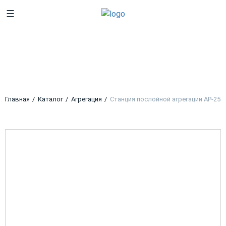
☰
Станция послойной агрегации
АР-25
Главная
Каталог
Агрегация
Станция послойной агрегации АР-25