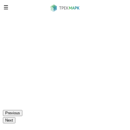
☰
Станция агрегации АР-10С.
Линия М.
Станция агрегации АР-10С.
Линия М.
Previous
Next